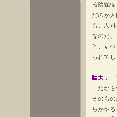
る陰謀論
だのが人
も、人間
なのだ、
と、すべ
られてし
幽大：
そ
だから余
そのもの
ちがやる