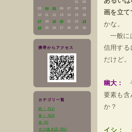
あるいは
01
02
03
04
05
06
07
08
09
画を立て
10
11
12
13
14
15
16
17
18
19
20
21
22
23
かな。
24
25
26
27
28
29
30
一般には
信用する
携帯からアクセス
だけど。
幽大：
そ
要素も含
カテゴリ一覧
か？
怒！ (51)
呆！ (62)
笑 (5)
イシ：
う
ガス抜き話 (91)