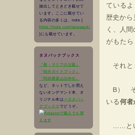
ているよ
抽出してときどき載せて
います。ここに載せてい
歴史から
る内容の多くは、note (
https://note.com/tanupack/
く、人間
)にも載せています。
がもたら
タヌパックブックス
それと
『新・マリアの父親』
『狛犬ガイドブック』
『阿武隈梁山泊外伝』
など、ネットでしか買え
B） そ
ないオンデマンド本、オ
リジナル本は
⇒タヌパッ
いる
何者
クブックス
でどうぞ。
でも買
えます
……と