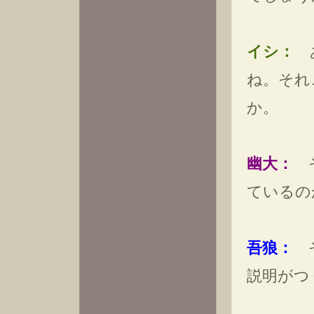
イシ：
あ
ね。それ
か。
幽大：
そ
ているの
吾狼：
そ
説明がつ