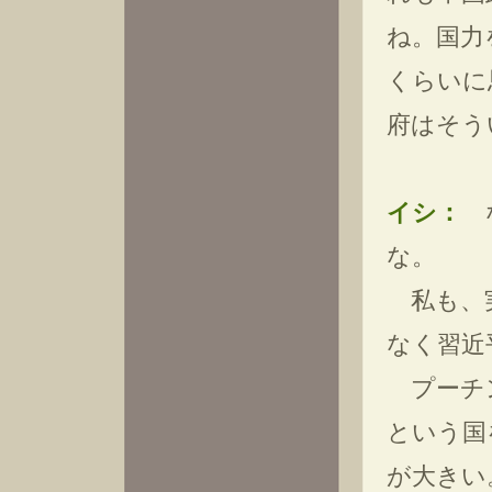
ね。国力
くらいに
府はそう
イシ：
な
な。
私も、実
なく習近
プーチン
という国
が大きい