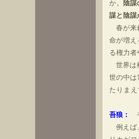
か。
陰謀
謀と陰謀
春が来れ
命が増え
る権力者
世界は権
世の中は
たりまえ
吾狼：
そ
例えば、