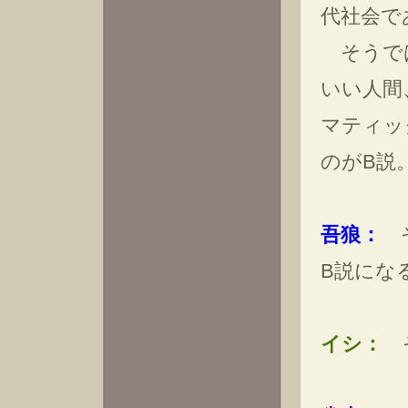
代社会で
そうでは
いい人間
マティッ
のがB説
吾狼：
そ
B説にな
イシ：
そ