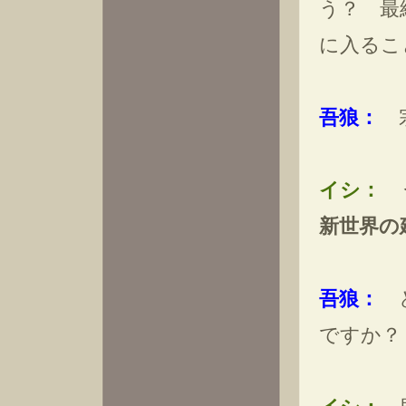
う？ 最
に入るこ
吾狼：
宗
イシ：
う
新世界の
吾狼：
ど
ですか？