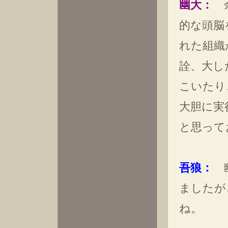
幽大：
余
的な頭脳
れた組織
詮、大し
こいたり
大胆に実
と思って
吾狼：
幽
ましたが
ね。