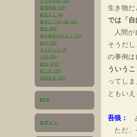
デジタル話 (33)
生き物だ
環境問題 (23)
銀言さん (4)
では「自
幸せビンボー術 (16)
歴史 (84)
人間が自
地方移住のススメ (13)
狛犬 (10)
そうだし
まえだっち (2)
の事例は
小説 (26)
政治 (116)
ういうこ
死に方 (23)
庶民文化 (32)
ってしま
ともいえ
RSS
吾狼：
あ
ログイン
ただ、そ