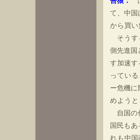
吾狼：
は
て、中国
から買い
そうする
側先進国
す加速す
っている
ー危機に
めようと
自国の作
国民もあ
れも中国