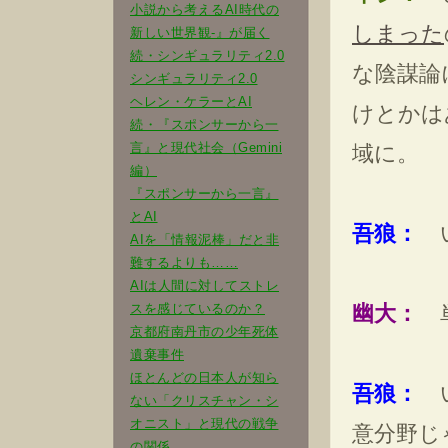
小説から考えるAI時代の
しまった
新しい世界観-』が届く
続・シンギュラリティ2.0
な陰謀論
シンギュラリティ2.0
ヘレン・ケラーとAI
けとかは
続・『スポンサーから一
言』と現代社会（Gemini
域に。
編）
『スポンサーから一言』
とAI
吾狼：
い
AIを「情報泥棒」だと非
難するよりも……
AIは人間に対してストレ
スを感じているのか？
幽大：
単
京都府南丹市の少年死体
遺棄事件
ほとんどの日本人が知ら
吾狼：
い
ない「クリスチャン・シ
オニスト」と現代の戦争
意分野じ
の関係