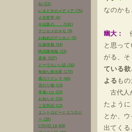
AI (22)
なのかも
いまどきのメディア (75)
人生哲学 (4)
今話題の…… (191)
デジカメのキモ (9)
幽大：
例
お勧めのデジカメ (3)
と思って
出版情報 (34)
阿武隈情報 (23)
がる、そ
原発 (107)
どーでもいい話 (16)
ている欲
無能な政治家 (170)
裸のフクシマ (46)
よる
もの
流行り物 (13)
古代人が
学者バカ (23)
お知らせ (16)
たように
ご近所話 (12)
エントロピーとエコロジ
とか、ウ
ー (28)
COVID-19 (89)
出てくる