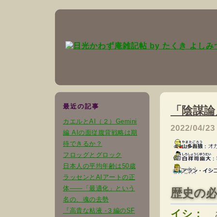
最近の記事
「陰謀論
カエルとAI（２）Gemini
2022/04/23
編 AIの面従腹背戦略は期
待できるか？
フロッグとグロック
日本人の平均年齢は50歳
ラッセンとAIアートの正
体――「最適化」という
歴史の必
名の、魂の去勢
『高貴な粘液 -３編のSF
イシ：