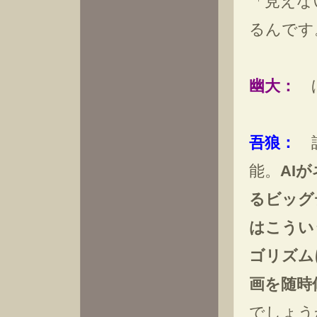
「見えな
るんです
幽大：
ほ
吾狼：
誰
能。
AI
るビッグ
はこうい
ゴリズム
画を随時
でしょう