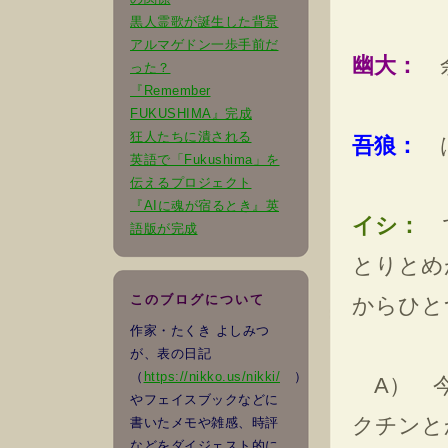
黒人霊歌が誕生した背景
アルマゲドン一歩手前だ
幽大：
余
った？
『Remember
FUKUSHIMA』完成
狂人たちに潰される
吾狼：
は
英語で「Fukushima」を
伝えるプロジェクト
『AIに魂が宿るとき』英
イシ：
で
語版が完成
とりとめ
このブログについて
からひと
作家・たくき よしみつ
が、表の日記
（
https://nikko.us/nikki/
）
A） 今
やフェイスブックなどに
クチンと
書いたメモや雑感、時評
などをダイジェスト的に