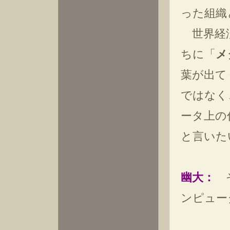
った組織
世界経済
ちに「
メ
葉が出て
ではなく
ータ上の
と言いた
幽大：
そ
ンピュー