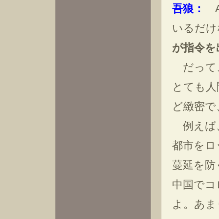
吾狼：
A
いるだけ
が指令を
だって、
とても人
ど緻密で
例えば、
都市をロ
蔓延を防
中国でコ
よ。あま