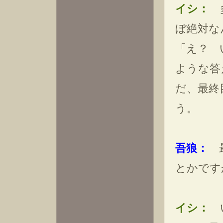
イシ：
多
ぼ絶対な
「え？ 
ような答
だ、最終
う。
吾狼：
最
とかです
イシ：
い