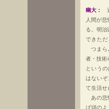
幽大：
近
人間が悲
る。明治
できただ
つまらん
者・技術
というの
はないぞ
て生活せ
あの悲惨
ば頭のよ