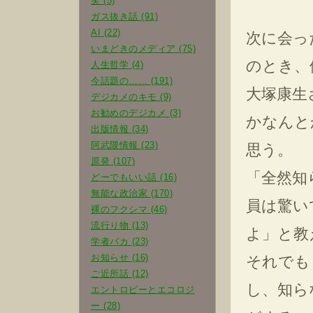
笑 (5)
ガス抜き話 (91)
AI (22)
次に会っ
いまどきのメディア (75)
のとき、
人生哲学 (4)
今話題の…… (191)
大塚康生
デジカメのキモ (9)
お勧めのデジカメ (3)
かなんと
出版情報 (34)
阿武隈情報 (23)
思う。
原発 (107)
「全然知
どーでもいい話 (16)
無能な政治家 (170)
員は驚い
裸のフクシマ (46)
流行り物 (13)
よ」と教
学者バカ (23)
お知らせ (16)
それでも
ご近所話 (12)
し、知ら
エントロピーとエコロジ
ー (28)