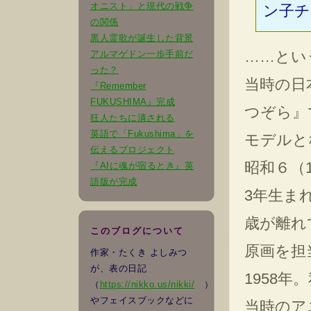
オニスト」と現代の戦争
ン子チ
の関係
黒人霊歌が誕生した背景
……とい
アルマゲドン一歩手前だ
った？
当時の日
『Remember
FUKUSHIMA』完成
つぞら』
狂人たちに潰される
英語で「Fukushima」を
モデルと
伝えるプロジェクト
昭和６（
『AIに魂が宿るとき』英
語版が完成
3年生ま
歳が離れ
このブログについて
原画を担
作家・たくき よしみつ
が、表の日記
1958年
（
https://nikko.us/nikki/
）
やフェイスブックなどに
当時のア