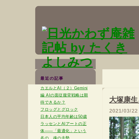
最近の記事
カエルとAI（２）Gemini
編 AIの面従腹背戦略は期
大塚康生
待できるか？
フロッグとグロック
2021/03/22
日本人の平均年齢は50歳
ラッセンとAIアートの正
体――「最適化」という
名の、魂の去勢