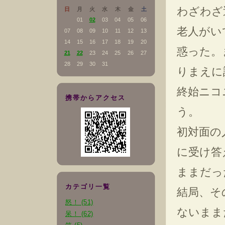
わざわざ
日
月
火
水
木
金
土
01
02
03
04
05
06
老人がい
07
08
09
10
11
12
13
14
15
16
17
18
19
20
惑った。
21
22
23
24
25
26
27
28
29
30
31
りまえに
終始ニコ
携帯からアクセス
う。
初対面の
に受け答
ままだっ
カテゴリ一覧
結局、そ
怒！ (51)
ないまま
呆！ (62)