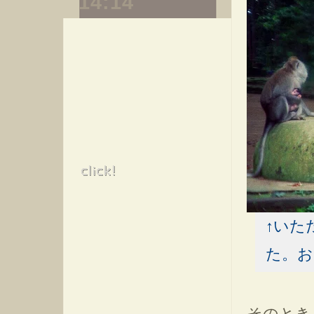
14:14
↑いた
た。お
そのとき