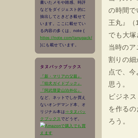
書いたメモや雑感、時評
の時間で
などをダイジェスト的に
抽出してときどき載せて
王丸』（
います。ここに載せてい
る内容の多くは、note (
でも大塚
https://note.com/tanupack/
)にも載せています。
当時のア
割りの細
タヌパックブックス
点で、今
『新・マリアの父親』
思う。
『狛犬ガイドブック』
『阿武隈梁山泊外伝』
ビジネス
など、ネットでしか買え
ないオンデマンド本、オ
を作るの
リジナル本は
⇒タヌパッ
クブックス
でどうぞ。
ろう。
でも買
えます