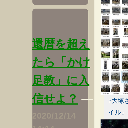
還暦を超え
たら「かけ
足教」に入
信せよ？
―
↑大塚
イル」
2020/12/14