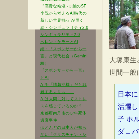
『高貴な粘液 -３編のSF
小説から考えるAI時代の
新しい世界観-』が届く
続・シンギュラリティ2.0
シンギュラリティ2.0
ヘレン・ケラーとAI
続・『スポンサーから一
言』と現代社会（Gemini
大塚康生
編）
『スポンサーから一言』
世間一般
とAI
AIを「情報泥棒」だと非
難するよりも……
日本に
AIは人間に対してストレ
活躍し
スを感じているのか？
京都府南丹市の少年死体
子 ホ
遺棄事件
ほとんどの日本人が知ら
ダコパ
ない「クリスチャン・シ