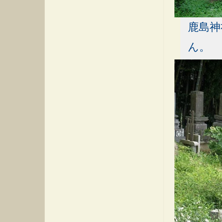
鹿島神
ん。