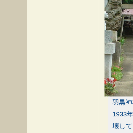
羽黒神
193
壊して