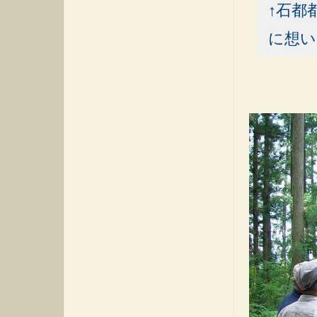
↑石都
に想い