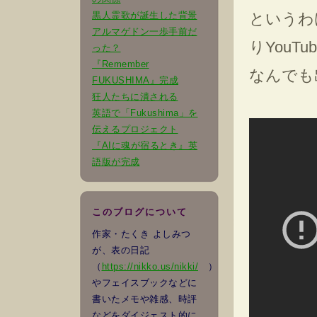
黒人霊歌が誕生した背景
というわ
アルマゲドン一歩手前だ
りYouT
った？
『Remember
なんでも
FUKUSHIMA』完成
狂人たちに潰される
英語で「Fukushima」を
伝えるプロジェクト
『AIに魂が宿るとき』英
語版が完成
このブログについて
作家・たくき よしみつ
が、表の日記
（
https://nikko.us/nikki/
）
やフェイスブックなどに
書いたメモや雑感、時評
などをダイジェスト的に