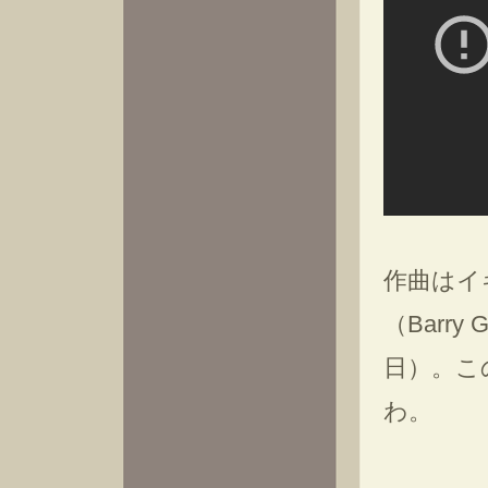
作曲はイ
（Barry 
日）。こ
わ。