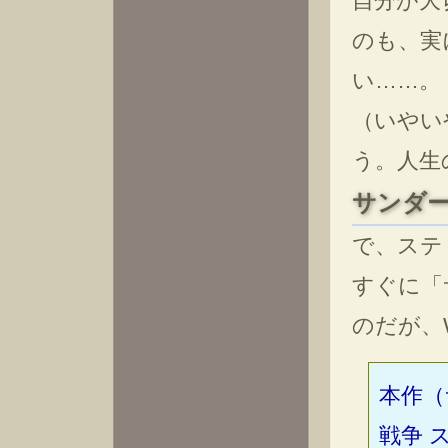
自分が大
のも、実
い……。
（いやい
う。人生
サンダ
で、ステ
すぐに「
のだが、
本作（
戦争 