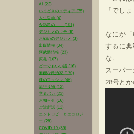
AI (22)
「でしょ
いまどきのメディア (75)
人生哲学 (4)
今話題の…… (191)
デジカメのキモ (9)
なにが「
お勧めのデジカメ (3)
するに典
出版情報 (34)
阿武隈情報 (23)
な。
原発 (107)
どーでもいい話 (16)
スーパー
無能な政治家 (170)
裸のフクシマ (46)
28号と
流行り物 (13)
学者バカ (23)
お知らせ (16)
ご近所話 (12)
エントロピーとエコロジ
ー (28)
COVID-19 (89)