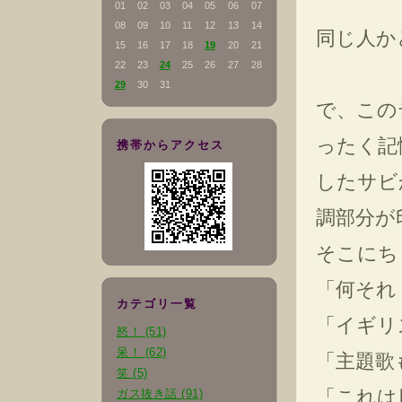
01
02
03
04
05
06
07
08
09
10
11
12
13
14
同じ人か
15
16
17
18
19
20
21
22
23
24
25
26
27
28
29
30
31
で、この
ったく記
携帯からアクセス
したサビ
調部分が
そこにち
「何それ
カテゴリ一覧
「イギリ
怒！ (51)
呆！ (62)
「主題歌
笑 (5)
「これは
ガス抜き話 (91)