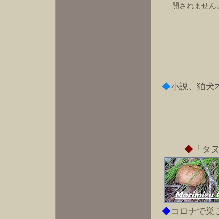
開されません
◆
小説、狛犬
◆
「タ
◆
コロナで巣