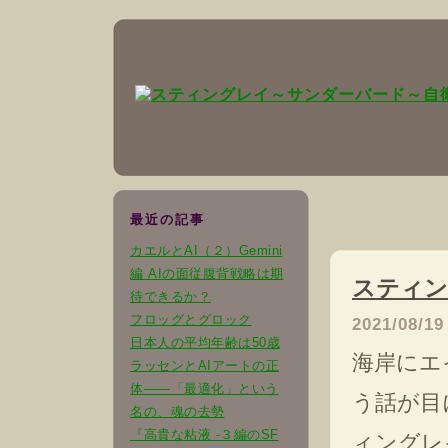
最近の記事
カエルとAI（２）Gemini
編 AIの面従腹背戦略は期
スティン
待できるか？
フロッグとグロック
2021/08/19
日本人の平均年齢は50歳
海岸にエ
ラッセンとAIアートの正
体――「最適化」という
う話が目
名の、魂の去勢
『高貴な粘液 -３編のSF
ィングレ