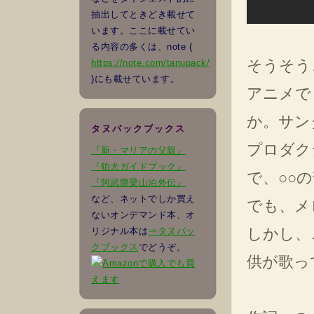
抽出してときどき載せて
います。ここに載せてい
る内容の多くは、note (
そうそう
https://note.com/tanupack/
)にも載せています。
アニメで
か。サン
タヌパックブックス
プロダク
『新・マリアの父親』
『狛犬ガイドブック』
で、○○
『阿武隈梁山泊外伝』
など、ネットでしか買え
でも、メ
ないオンデマンド本、オ
しかし、
リジナル本は
⇒タヌパッ
クブックス
でどうぞ。
供が歌っ
でも買
えます