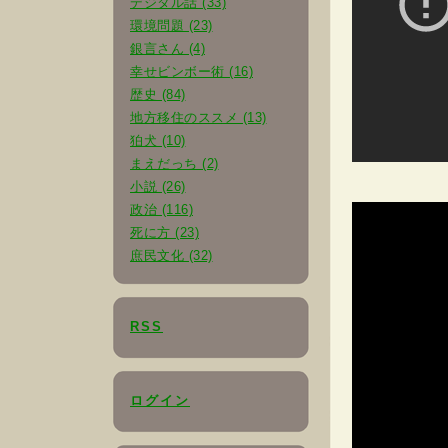
デジタル話 (33)
環境問題 (23)
銀言さん (4)
幸せビンボー術 (16)
歴史 (84)
地方移住のススメ (13)
狛犬 (10)
まえだっち (2)
小説 (26)
政治 (116)
死に方 (23)
庶民文化 (32)
RSS
ログイン