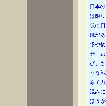
日本の
は限り
仮に日
織があ
隊や物
せ、都
び、さ
うな戦
原子力
混みに
ほうが