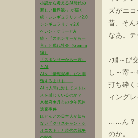
小説から考えるAI時代の
ズがエコ
新しい世界観-』が届く
続・シンギュラリティ2.0
昔、そん
シンギュラリティ2.0
ヘレン・ケラーとAI
なあ。テ
続・『スポンサーから一
言』と現代社会（Gemini
編）
♪飛～び
『スポンサーから一言』
とAI
し～寄～
AIを「情報泥棒」だと非
難するよりも……
打ち砕く
AIは人間に対してストレ
スを感じているのか？
ィングレ
京都府南丹市の少年死体
遺棄事件
ほとんどの日本人が知ら
……ん？
ない「クリスチャン・シ
オニスト」と現代の戦争
のか。
の関係