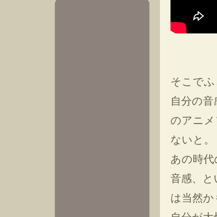
そこでふ
自分の音
のアニメ
ないと。
あの時代
音感、と
は当然か