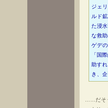
ジェリ
ルド鉱
た浸水
な救助
ゲデの奇
「国際
助すれ
き、企
……だそ