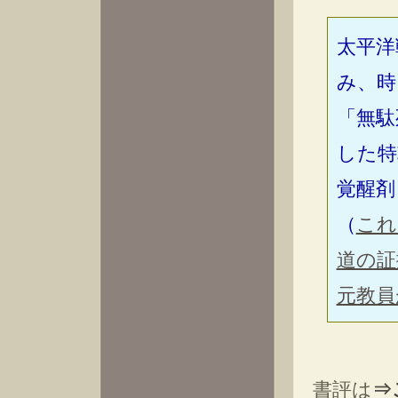
太平洋
み、時
「無駄
した特
覚醒剤
（
これ
道の証
元教員
書評は
⇒