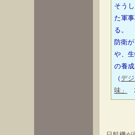
そうし
た軍事
る。
防衛が
や、生
の養成
（
デジ
味」
2
日航機が