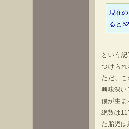
現在の
ると5
という記
つけられ
ただ、こ
興味深い
僕が生まれ
絶数は1
た胎児は