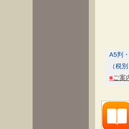
A5判
（税
■
ご案