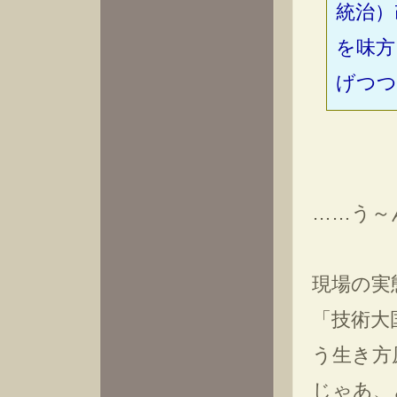
統治）
を味方
げつつ
……う～
現場の実
「技術大
う生き方
じゃあ、