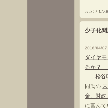
by
たくき
[
ガス
少子化問
―
2016/04/07
ダイヤモ
るか？ 
――松谷
同氏の
未
金、財政
に富んで