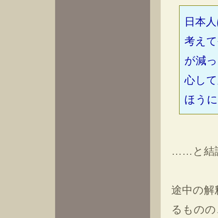
日本人
考えて
が減っ
心して
ほうに
……と結
途中の解
るものの