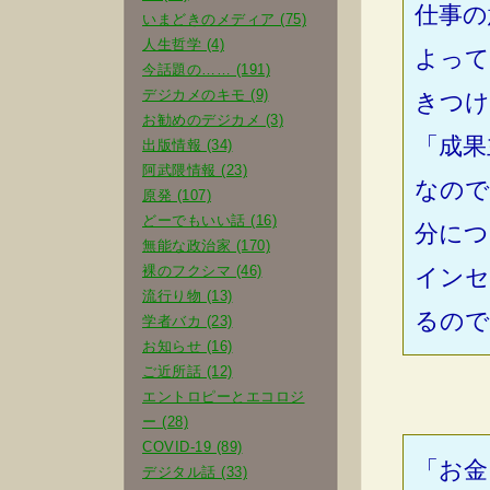
仕事の
いまどきのメディア (75)
人生哲学 (4)
よって
今話題の…… (191)
デジカメのキモ (9)
きつけ
お勧めのデジカメ (3)
「成果
出版情報 (34)
阿武隈情報 (23)
なので
原発 (107)
どーでもいい話 (16)
分につ
無能な政治家 (170)
裸のフクシマ (46)
インセ
流行り物 (13)
るので
学者バカ (23)
お知らせ (16)
ご近所話 (12)
エントロピーとエコロジ
ー (28)
COVID-19 (89)
「お金
デジタル話 (33)