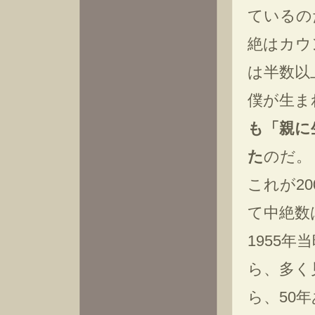
ているの
絶はカウ
は半数以
僕が生ま
も「親に
た
のだ。
これが20
て中絶数は
1955
ら、多く
ら、50