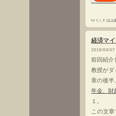
by
たくき
[
ガス
経済マイ
2016/04/07
前回紹介
教授がダ
章の後半
年金、財
１。
この文章