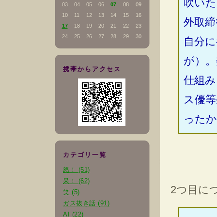
吹いた
03
04
05
06
07
08
09
10
11
12
13
14
15
16
外取締
17
18
19
20
21
22
23
24
25
26
27
28
29
30
自分に
が）。
携帯からアクセス
仕組み
ス優等
ったか
カテゴリ一覧
怒！ (51)
呆！ (62)
2つ目に
笑 (5)
ガス抜き話 (91)
AI (22)