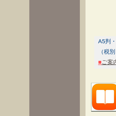
A5判
（税
■
ご案