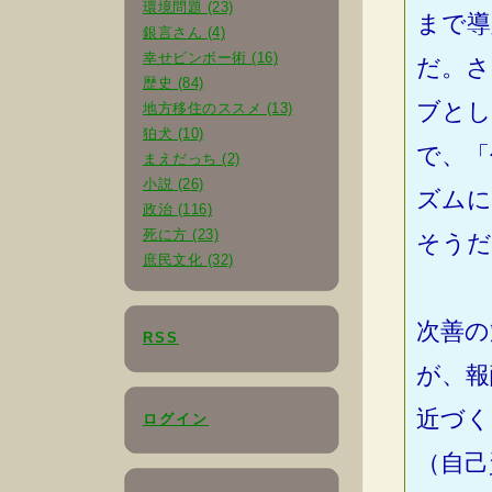
環境問題 (23)
まで導
銀言さん (4)
幸せビンボー術 (16)
だ。さ
歴史 (84)
ブとし
地方移住のススメ (13)
狛犬 (10)
で、「
まえだっち (2)
小説 (26)
ズムに
政治 (116)
死に方 (23)
そうだ
庶民文化 (32)
次善の
RSS
が、報
近づく
ログイン
（自己