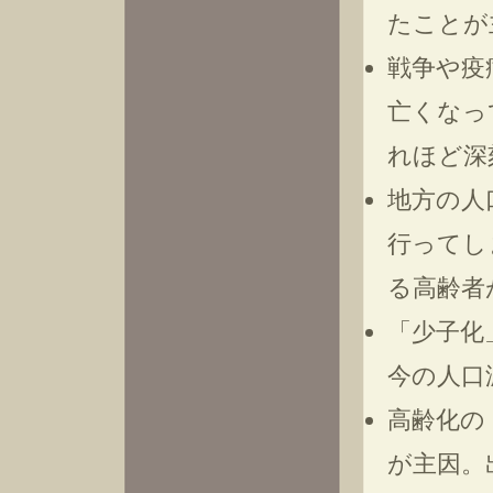
たことが
戦争や疫
亡くなっ
れほど深
地方の人
行ってし
る高齢者
「少子化
今の人口
高齢化の
が主因。