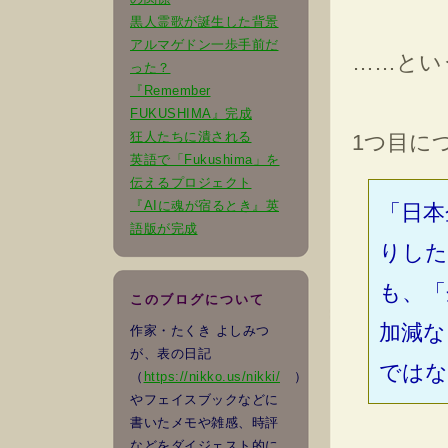
黒人霊歌が誕生した背景
アルマゲドン一歩手前だ
……とい
った？
『Remember
FUKUSHIMA』完成
狂人たちに潰される
1つ目に
英語で「Fukushima」を
伝えるプロジェクト
『AIに魂が宿るとき』英
「日本
語版が完成
りした
も、「
このブログについて
加減な
作家・たくき よしみつ
が、表の日記
ではな
（
https://nikko.us/nikki/
）
やフェイスブックなどに
書いたメモや雑感、時評
などをダイジェスト的に