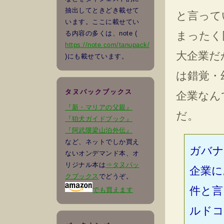
抽出してときどき載せて
と言って
います。ここに載せてい
まったく
る内容の多くは、note (
https://note.com/tanupack/
大企業だ
)にも載せています。
は錯覚・
タヌパックブックス
企業なん
『新・マリアの父親』
だ。
『狛犬ガイドブック』
『阿武隈梁山泊外伝』
など、ネットでしか買え
ガバナ
ないオンデマンド本、オ
リジナル本は
⇒タヌパッ
企業に
クブックス
でどうぞ。
件と言
でも買えます
ルドコ