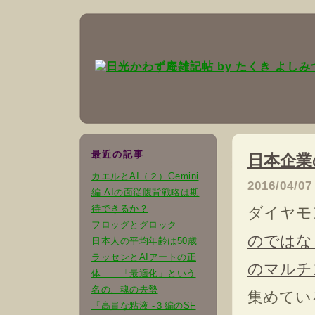
最近の記事
日本企業
カエルとAI（２）Gemini
2016/04/07
編 AIの面従腹背戦略は期
待できるか？
ダイヤモ
フロッグとグロック
のではな
日本人の平均年齢は50歳
ラッセンとAIアートの正
のマルチ
体――「最適化」という
名の、魂の去勢
集めてい
『高貴な粘液 -３編のSF