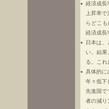
経済成長
上昇率で
らどこも
経済成長
日本は、
い。結果
る。これ
具体的に
年々低下
先進国で
者の減り