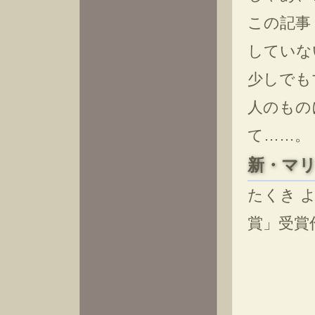
この記事
していな
少しでも
人のもの
て……。
新・マ
たくき 
賞」受賞