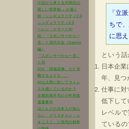
小説から考えるAI時代の
新しい世界観-』が届く
「立派
続・シンギュラリティ2.0
シンギュラリティ2.0
ちで、
ヘレン・ケラーとAI
に思え
続・『スポンサーから一
言』と現代社会（Gemini
編）
という話
『スポンサーから一言』
とAI
日本企業
AIを「情報泥棒」だと非
難するよりも……
年、見つ
AIは人間に対してストレ
仕事に対
スを感じているのか？
京都府南丹市の少年死体
低下して
遺棄事件
ほとんどの日本人が知ら
レベルで
ない「クリスチャン・シ
オニスト」と現代の戦争
ているの
の関係