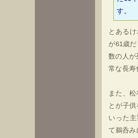
す。
とあるけ
が61歳
数の人が
常な長寿
また、松
とが子供
いった主
て鵜呑み