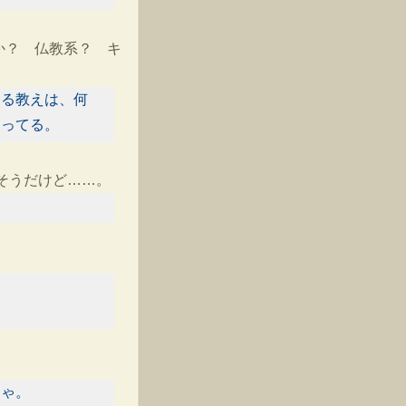
か？ 仏教系？ キ
回る教えは、何
回ってる。
そうだけど……。
じゃ。