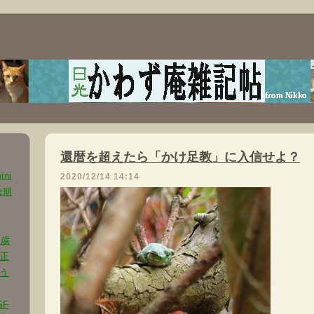
還暦を超えたら「かけ足教」に入信せよ？
ni
2020/12/14 14:14
は期
0歳
の正
う
SF