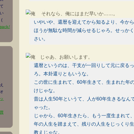
て
い
それなら、俺にはまだ早いか……。
(
いやいや、還暦を迎えてから知るより、今か
upack/
ほうが無駄な時間が減らせるじゃろ。せっか
さい。
じゃあ、お願いします。
還暦というのは、干支が一回りして元に戻る
ろ。本卦還りともいうな。
この世に生まれて、60年生きて、生まれた年
え
けじゃな。
オ
ッ
昔は人生50年というて、人が60年生きるなん
ゃった。
買
じゃから、60年生きたら、もう一度生まれて、
年の人生を踏まえて、残りの人生をじっくり
教えじゃな。