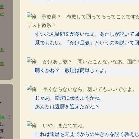
景
だ
宗教家？ 布教して回ってるってことです
リスト教系？
ずいぶん疑問文が多いねぇ。あたしが説いて
系でもない。「かけ足教」というのを説いて
」を
かけあし教？ 聞いたことないなあ。面白
』英
聴くかね？ 教理は簡単じゃよ。
長くならないなら、聴いてもいいですよ。
じゃあ、簡潔に伝えようかね。
みつ
あんたは還暦を迎えたかね？
ki/
）
に
いや、まだですね。
評
これは還暦を迎えてからの生き方を説く教え
に