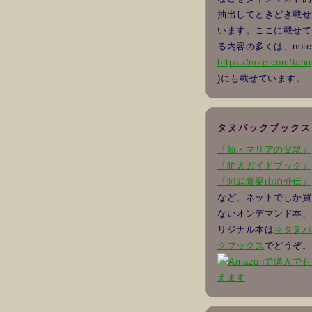
抽出してときどき載せ
います。ここに載せて
る内容の多くは、note 
https://note.com/tan
)にも載せています。
タヌパックブックス
『新・マリアの父親』
『狛犬ガイドブック』
『阿武隈梁山泊外伝』
など、ネットでしか買
ないオンデマンド本、
リジナル本は
⇒タヌパ
クブックス
でどうぞ。
でも
えます