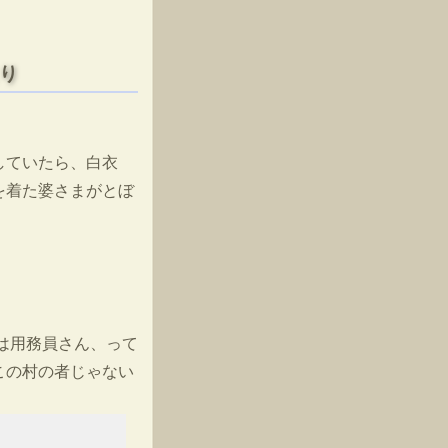
り
していたら、白衣
を着た婆さまがとぼ
は用務員さん、って
この村の者じゃない