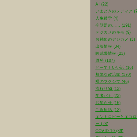
AI (22)
いまどきのメディア (7
人生哲学 (4)
今話題の…… (191)
デジカメのキモ (9)
お勧めのデジカメ (3)
出版情報 (34)
阿武隈情報 (23)
原発 (107)
どーでもいい話 (16)
無能な政治家 (170)
裸のフクシマ (46)
流行り物 (13)
学者バカ (23)
お知らせ (16)
ご近所話 (12)
エントロピーとエコロ
ー (28)
COVID-19 (89)