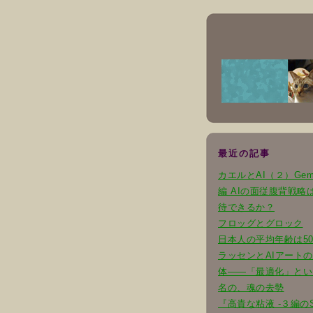
最近の記事
カエルとAI（２）Gemi
編 AIの面従腹背戦略
待できるか？
フロッグとグロック
日本人の平均年齢は5
ラッセンとAIアート
体――「最適化」とい
名の、魂の去勢
『高貴な粘液 -３編の