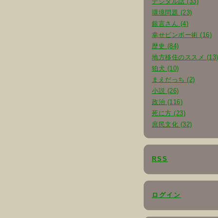
デジタル話 (33)
環境問題 (23)
銀言さん (4)
幸せビンボー術 (16)
歴史 (84)
地方移住のススメ (13
狛犬 (10)
まえだっち (2)
小説 (26)
政治 (116)
死に方 (23)
庶民文化 (32)
RSS
ログイン