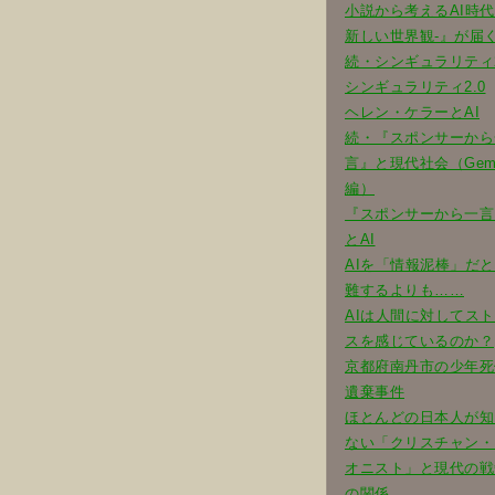
小説から考えるAI時
新しい世界観-』が届
続・シンギュラリティ2
シンギュラリティ2.0
ヘレン・ケラーとAI
続・『スポンサーから
言』と現代社会（Gemi
編）
『スポンサーから一言
とAI
AIを「情報泥棒」だ
難するよりも……
AIは人間に対してス
スを感じているのか？
京都府南丹市の少年死
遺棄事件
ほとんどの日本人が知
ない「クリスチャン・
オニスト」と現代の戦
の関係