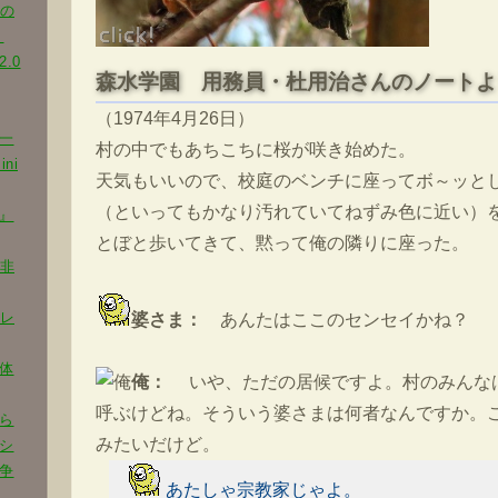
代の
く
.0
森水学園 用務員・杜用治さんのノートよ
（1974年4月26日）
一
村の中でもあちこちに桜が咲き始めた。
ni
天気もいいので、校庭のベンチに座ってボ～ッと
（といってもかなり汚れていてねずみ色に近い）
』
とぼと歩いてきて、黙って俺の隣りに座った。
と非
トレ
婆さま：
あんたはここのセンセイかね？
体
俺：
いや、ただの居候ですよ。村のみんな
呼ぶけどね。そういう婆さまは何者なんですか。
ら
みたいだけど。
シ
争
あたしゃ宗教家じゃよ。