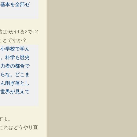
、基本を全部ゼ
は6かける2で12
ことですか？
。小学校で学ん
る。科学も歴史
権力者の都合で
からな。どこま
とん削ぎ落とし
う世界が見えて
すよ。
。これはどうやり直