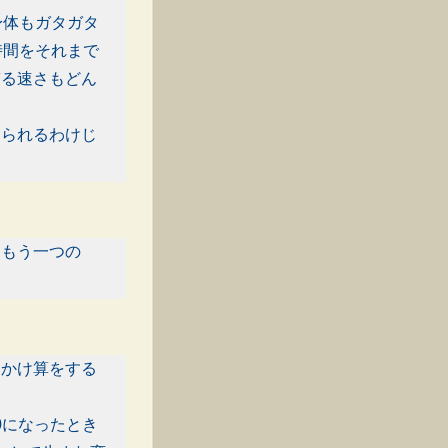
身体もガタガタ
時間をそれまで
ぎる速さもどん
められるわけじ
、もう一つの
。
、かけ算をする
60になったとき