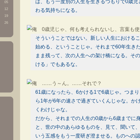
は、もう一度別の人生を生きるつもりで0歳児
05
12
わる気持ちになる。
19
26
0歳児じゃ、何も考えられないし、言葉も使
そういうことではない。新しい人生における
始める、ということじゃ。それまで60年生き
まま残って、次の人生への架け橋になる。そ
ける」でもあるな。
……う～ん。……それで？
61歳になったら、6かける1で6歳じゃ。つま
ら1年が6年の速さで過ぎていくんじゃな。か
くわけじゃな。
だから、それまでの人生の0歳から6歳までに
と、世の中のあらゆるものを、見て、聞いて
いう五感をもう一度研ぎ澄ませる。ものへの