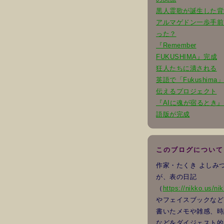
黒人霊歌が誕生した背
アルマゲドン一歩手前
った？
『Remember
FUKUSHIMA』完成
狂人たちに潰される
英語で「Fukushima
伝えるプロジェクト
『AIに魂が宿るとき
語版が完成
このブログについて
作家・たくき よし
が、表の日記
（
https://nikko.us/nik
やフェイスブックなど
書いたメモや雑感、時
などをダイジェスト的