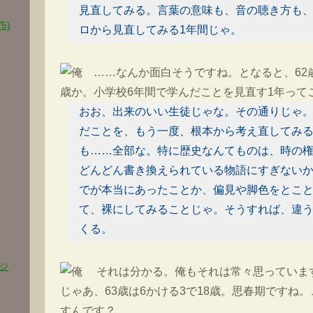
見直してみる。言葉の意味も、音の聴き方も
5)
ロから見直してみる1年間じゃ。
……なんか面白そうですね。となると、62歳
歳か。小学校6年間で学んだことを見直す1年って
おお、出来のいい生徒じゃな。その通りじゃ
だことを、もう一度、根本から考え直してみ
も……全部な。特に歴史なんてものは、時の
どんどん書き換えられている物語にすぎない
でが本当にあったことか、偏見や脚色をとこ
て、裸にしてみることじゃ。そうすれば、違
くる。
ジ
それは分かる。俺もそれは常々思っていま
じゃあ、63歳は6かける3で18歳。思春期ですね
すんです？