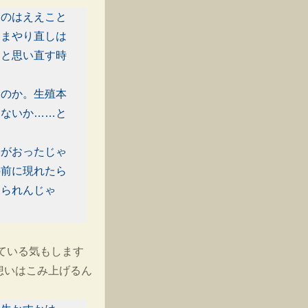
るのはええこと
ままやり直しは
、と思い直す時
たのか。生殖本
ゃないか……と
子がおったじゃ
の前に現れたら
見られんじゃ
ている気もします
想いはこみ上げるん